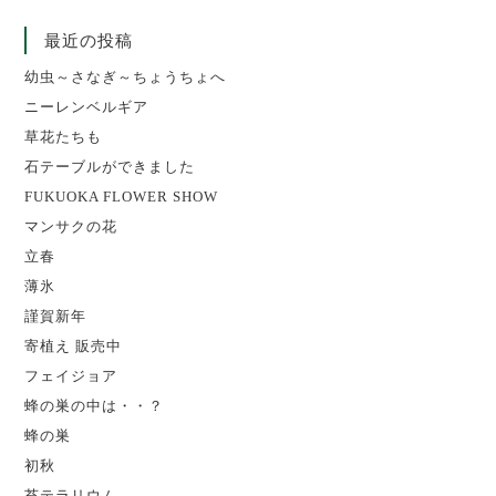
最近の投稿
幼虫～さなぎ～ちょうちょへ
ニーレンベルギア
草花たちも
石テーブルができました
FUKUOKA FLOWER SHOW
マンサクの花
立春
薄氷
謹賀新年
寄植え 販売中
フェイジョア
蜂の巣の中は・・？
蜂の巣
初秋
苔テラリウム