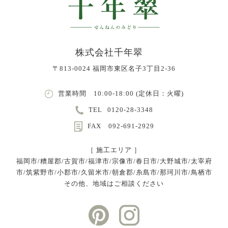
株式会社千年翠
〒813-0024 福岡市東区名子3丁目2-36
営業時間 10:00-18:00 (定休日：火曜)
TEL
0120-28-3348
FAX 092-691-2929
［ 施工エリア ］
福岡市/糟屋郡/古賀市/福津市/宗像市/春日市/大野城市/太宰府
市/筑紫野市/小郡市/久留米市/朝倉郡/糸島市/那珂川市/鳥栖市
その他、地域はご相談ください