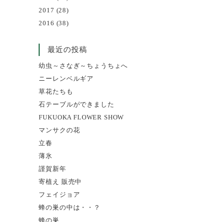
2017
(28)
2016
(38)
最近の投稿
幼虫～さなぎ～ちょうちょへ
ニーレンベルギア
草花たちも
石テーブルができました
FUKUOKA FLOWER SHOW
マンサクの花
立春
薄氷
謹賀新年
寄植え 販売中
フェイジョア
蜂の巣の中は・・？
蜂の巣