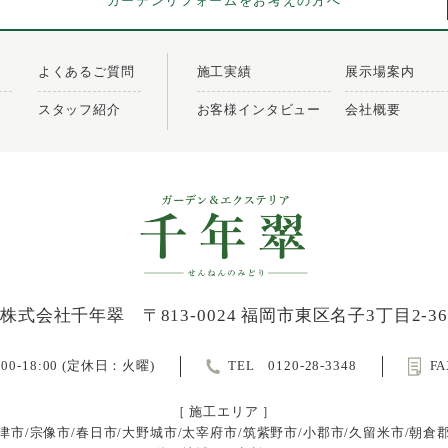
ガーデンリフォームをお考えの方へ
よくあるご質問
施工実績
展示場案内
スタッフ紹介
お客様インタビュー
会社概要
株式会社千年翠
〒813-0024 福岡市東区名子3丁目2-36
0-18:00 (定休日：火曜)
TEL
0120-28-3348
FA
［ 施工エリア ］
津市/宗像市/春日市/大野城市/太宰府市/筑紫野市/小郡市/久留米市/朝倉