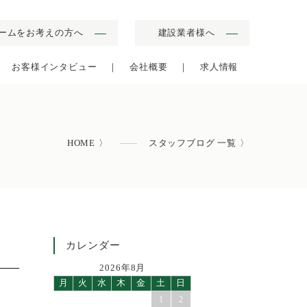
ームをお考えの方へ
建設業者様へ
▼
お客様インタビュー
会社概要
求人情報
HOME
スタッフブログ 一覧
カレンダー
2026年8月
月
火
水
木
金
土
日
1
2