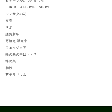
石テーブルができました
FUKUOKA FLOWER SHOW
マンサクの花
立春
薄氷
謹賀新年
寄植え 販売中
フェイジョア
蜂の巣の中は・・？
蜂の巣
初秋
苔テラリウム