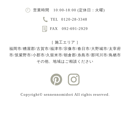
営業時間 10:00-18:00 (定休日：火曜)
TEL
0120-28-3348
FAX 092-691-2929
［ 施工エリア ］
福岡市/糟屋郡/古賀市/福津市/宗像市/春日市/大野城市/太宰府
市/筑紫野市/小郡市/久留米市/朝倉郡/糸島市/那珂川市/鳥栖市
その他、地域はご相談ください
Copyright©︎ sennennomidori All rights reserved.