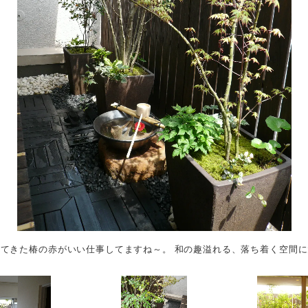
てきた椿の赤がいい仕事してますね～。 和の趣溢れる、落ち着く空間