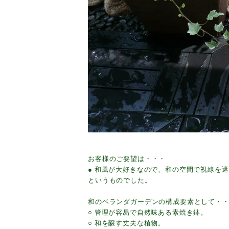
お客様のご要望は・・・
● 和風が大好きなので、和の空間で視線を
というものでした。
和のベランダガーデンの構成要素として・
○ 管理が容易で自然味ある素焼き鉢。
○ 和を醸す丈夫な植物。