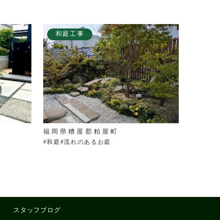
和庭工事
福岡県糟屋郡粕屋町
#和庭#流れのあるお庭
スタッフブログ