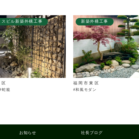
ィスビル新築外構工事
新築外構工事
東区
福岡市東区
#蛇籠
#和風モダン
お知らせ
社長ブログ