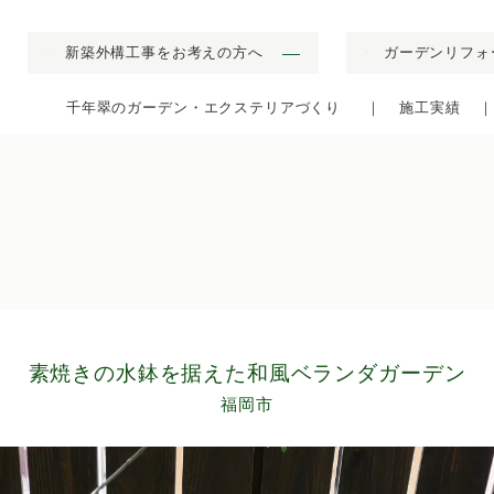
新築外構工事をお考えの方へ
ガーデンリフォ
▼
▼
千年翠のガーデン・エクステリアづくり
施工実績
▼
素焼きの水鉢を据えた和風ベランダガーデン
福岡市