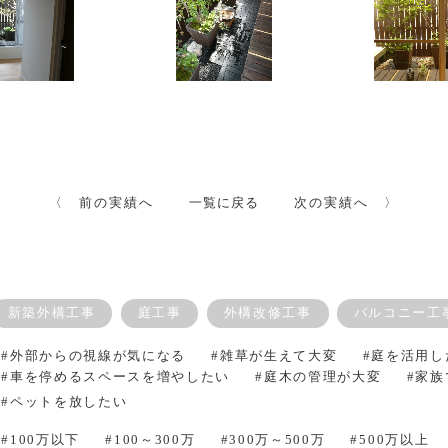
〈 前の実績へ
一覧に戻る
次の実績へ 〉
新築外構工事
庭工事
外構改修工事
バルコニー工
#外部からの視線が気になる
#雑草が生えて大変
#庭を活用し
#車を停めるスペースを増やしたい
#庭木の管理が大変
#家
#ペットを放したい
#100万以下
#100～300万
#300万～500万
#500万以上