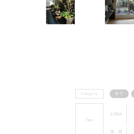
Category
全て
お悩み
Tags
価 格