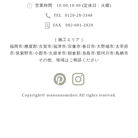
営業時間 10:00-18:00 (定休日：火曜)
TEL
0120-28-3348
FAX 092-691-2929
［ 施工エリア ］
福岡市/糟屋郡/古賀市/福津市/宗像市/春日市/大野城市/太宰府
市/筑紫野市/小郡市/久留米市/朝倉郡/糸島市/那珂川市/鳥栖市
その他、地域はご相談ください
Copyright©︎ sennennomidori All rights reserved.