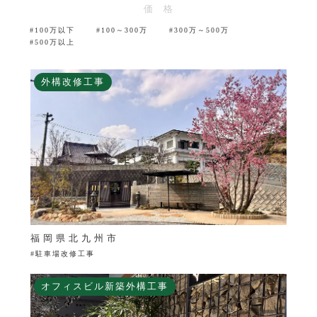
価 格
#100万以下
#100～300万
#300万～500万
#500万以上
外構改修工事
福岡県北九州市
#駐車場改修工事
オフィスビル新築外構工事