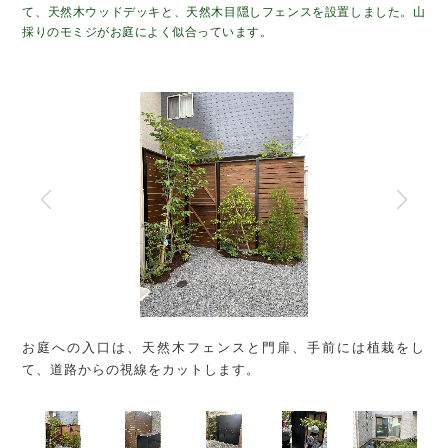
て、天然木ウッドデッキと、天然木目隠しフェンスを設置しました。山
採りのモミジがお庭によく似合っています。
お庭への入口は、天然木フェンスと門扉、手前には植栽をし
ご
て、道路からの視線をカットします。
ン