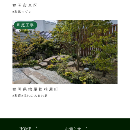
福岡市東区
#和風モダン
和庭工事
福岡県糟屋郡粕屋町
#和庭#流れのあるお庭
HOME
お知らせ