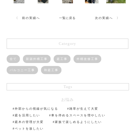
〈 前の実績へ
一覧に戻る
次の実績へ 〉
Category
全て
新築外構工事
庭工事
外構改修工事
バルコニー工事
和庭工事
Tags
お悩み
#外部からの視線が気になる
#雑草が生えて大変
#庭を活用したい
#車を停めるスペースを増やしたい
#庭木の管理が大変
#家族で楽しめるようにしたい
#ペットを放したい