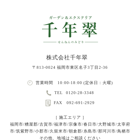
株式会社千年翠
〒813-0024 福岡市東区名子3丁目2-36
営業時間 10:00-18:00 (定休日：火曜)
TEL
0120-28-3348
FAX 092-691-2929
［ 施工エリア ］
福岡市/糟屋郡/古賀市/福津市/宗像市/春日市/大野城市/太宰府
市/筑紫野市/小郡市/久留米市/朝倉郡/糸島市/那珂川市/鳥栖市
その他、地域はご相談ください