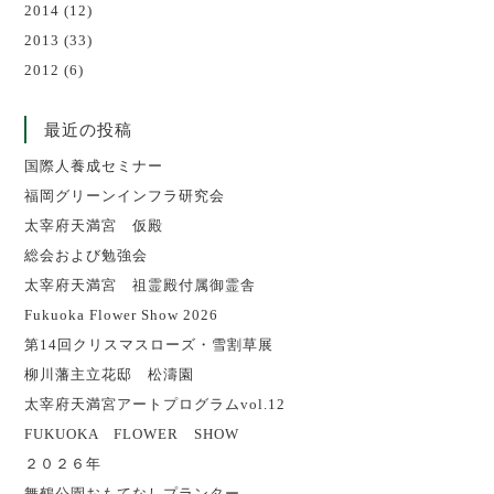
2014
(12)
2013
(33)
2012
(6)
最近の投稿
国際人養成セミナー
福岡グリーンインフラ研究会
太宰府天満宮 仮殿
総会および勉強会
太宰府天満宮 祖霊殿付属御霊舎
Fukuoka Flower Show 2026
第14回クリスマスローズ・雪割草展
柳川藩主立花邸 松濤園
太宰府天満宮アートプログラムvol.12
FUKUOKA FLOWER SHOW
２０２６年
舞鶴公園おもてなしプランター