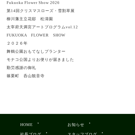
Fukuoka Flower Show 2026
第14回クリスマスローズ・雪割草展
柳川藩主立花邸 松濤園
太宰府天満宮アートプログラムvol.12
FUKUOKA FLOWER SHOW
２０２６年
舞鶴公園おもてなしプランター
モナコ公国よりお便りが届きました
勤労感謝の御礼
篠栗町 呑山観音寺
HOME
お知らせ
社長ブログ
スタッフブログ