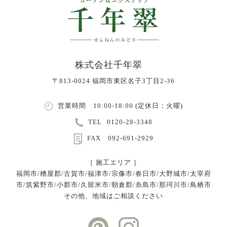
株式会社千年翠
〒813-0024 福岡市東区名子3丁目2-36
営業時間 10:00-18:00 (定休日：火曜)
TEL
0120-28-3348
FAX 092-691-2929
［ 施工エリア ］
福岡市/糟屋郡/古賀市/福津市/宗像市/春日市/大野城市/太宰府
市/筑紫野市/小郡市/久留米市/朝倉郡/糸島市/那珂川市/鳥栖市
その他、地域はご相談ください