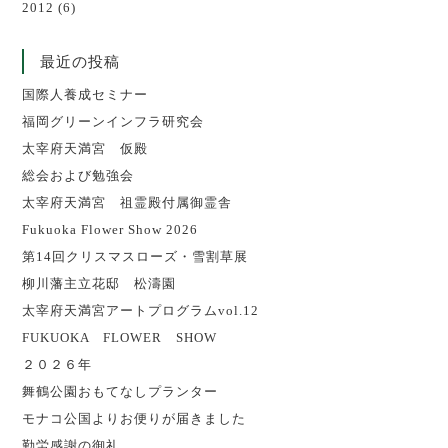
2012
(6)
最近の投稿
国際人養成セミナー
福岡グリーンインフラ研究会
太宰府天満宮 仮殿
総会および勉強会
太宰府天満宮 祖霊殿付属御霊舎
Fukuoka Flower Show 2026
第14回クリスマスローズ・雪割草展
柳川藩主立花邸 松濤園
太宰府天満宮アートプログラムvol.12
FUKUOKA FLOWER SHOW
２０２６年
舞鶴公園おもてなしプランター
モナコ公国よりお便りが届きました
勤労感謝の御礼