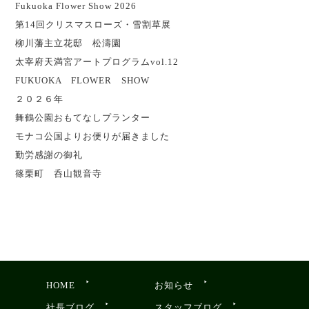
Fukuoka Flower Show 2026
第14回クリスマスローズ・雪割草展
柳川藩主立花邸 松濤園
太宰府天満宮アートプログラムvol.12
FUKUOKA FLOWER SHOW
２０２６年
舞鶴公園おもてなしプランター
モナコ公国よりお便りが届きました
勤労感謝の御礼
篠栗町 呑山観音寺
HOME
お知らせ
社長ブログ
スタッフブログ