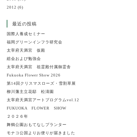
2012
(6)
最近の投稿
国際人養成セミナー
福岡グリーンインフラ研究会
太宰府天満宮 仮殿
総会および勉強会
太宰府天満宮 祖霊殿付属御霊舎
Fukuoka Flower Show 2026
第14回クリスマスローズ・雪割草展
柳川藩主立花邸 松濤園
太宰府天満宮アートプログラムvol.12
FUKUOKA FLOWER SHOW
２０２６年
舞鶴公園おもてなしプランター
モナコ公国よりお便りが届きました