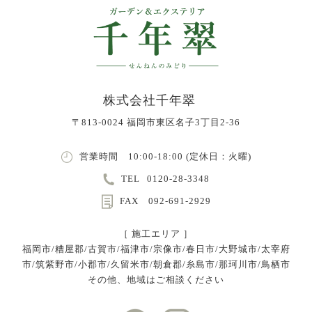
株式会社千年翠
〒813-0024 福岡市東区名子3丁目2-36
営業時間 10:00-18:00 (定休日：火曜)
TEL
0120-28-3348
FAX 092-691-2929
［ 施工エリア ］
福岡市/糟屋郡/古賀市/福津市/宗像市/春日市/大野城市/太宰府
市/筑紫野市/小郡市/久留米市/朝倉郡/糸島市/那珂川市/鳥栖市
その他、地域はご相談ください