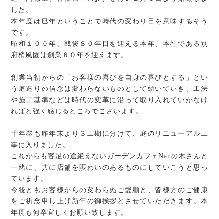
した。
本年度は巳年ということで時代の変わり目を意味するそう
です。
昭和１００年、戦後８０年目を迎える本年、本社である別
府梢風園は創業６０年を迎えます。
創業当初からの「お客様の喜びを自身の喜びとする」とい
う庭造りの信念は変わらないものとして紡いでいき、工法
や施工基準などは時代の変革に沿って取り入れていかなけ
ればと強く感じるところでございます。
千年翠も昨年末より３工期に分けて、庭のリニューアル工
事に入りました。
これからも客足の途絶えないガーデンカフェNanの木さんと
一緒に、共に店舗を賑わいのあるものにしていこうと思っ
ています。
今後ともお客様からの変わらぬご愛顧と、皆様方のご健康
をご祈念申し上げ新年の御挨拶とさせていただきます。本
年度も何卒宜しくお願い致します。