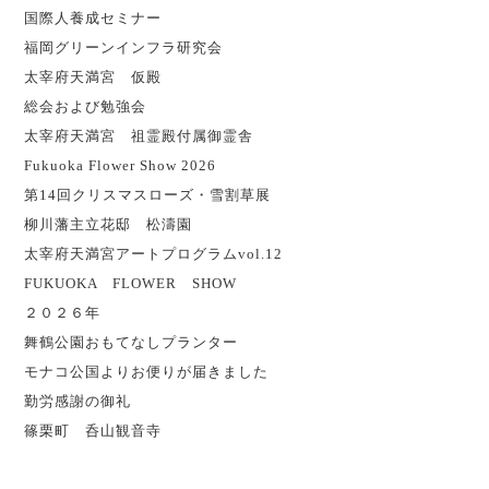
国際人養成セミナー
福岡グリーンインフラ研究会
太宰府天満宮 仮殿
総会および勉強会
太宰府天満宮 祖霊殿付属御霊舎
Fukuoka Flower Show 2026
第14回クリスマスローズ・雪割草展
柳川藩主立花邸 松濤園
太宰府天満宮アートプログラムvol.12
FUKUOKA FLOWER SHOW
２０２６年
舞鶴公園おもてなしプランター
モナコ公国よりお便りが届きました
勤労感謝の御礼
篠栗町 呑山観音寺