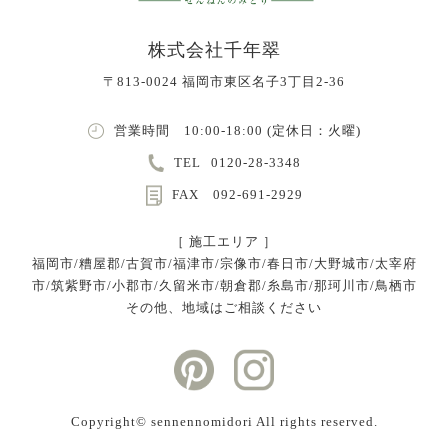
株式会社千年翠
〒813-0024 福岡市東区名子3丁目2-36
営業時間 10:00-18:00 (定休日：火曜)
TEL
0120-28-3348
FAX 092-691-2929
［ 施工エリア ］
福岡市/糟屋郡/古賀市/福津市/宗像市/春日市/大野城市/太宰府
市/筑紫野市/小郡市/久留米市/朝倉郡/糸島市/那珂川市/鳥栖市
その他、地域はご相談ください
Copyright©︎ sennennomidori All rights reserved.