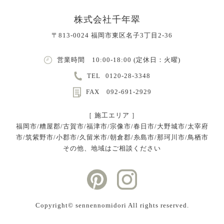
株式会社千年翠
〒813-0024 福岡市東区名子3丁目2-36
営業時間 10:00-18:00 (定休日：火曜)
TEL
0120-28-3348
FAX 092-691-2929
［ 施工エリア ］
福岡市/糟屋郡/古賀市/福津市/宗像市/春日市/大野城市/太宰府
市/筑紫野市/小郡市/久留米市/朝倉郡/糸島市/那珂川市/鳥栖市
その他、地域はご相談ください
Copyright©︎ sennennomidori All rights reserved.