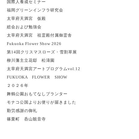
国際人養成セミナー
福岡グリーンインフラ研究会
太宰府天満宮 仮殿
総会および勉強会
太宰府天満宮 祖霊殿付属御霊舎
Fukuoka Flower Show 2026
第14回クリスマスローズ・雪割草展
柳川藩主立花邸 松濤園
太宰府天満宮アートプログラムvol.12
FUKUOKA FLOWER SHOW
２０２６年
舞鶴公園おもてなしプランター
モナコ公国よりお便りが届きました
勤労感謝の御礼
篠栗町 呑山観音寺