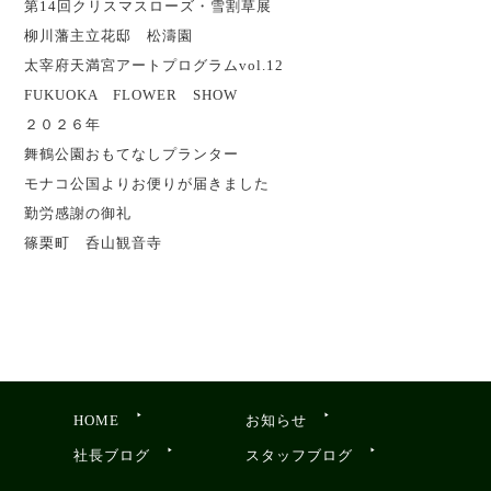
第14回クリスマスローズ・雪割草展
柳川藩主立花邸 松濤園
太宰府天満宮アートプログラムvol.12
FUKUOKA FLOWER SHOW
２０２６年
舞鶴公園おもてなしプランター
モナコ公国よりお便りが届きました
勤労感謝の御礼
篠栗町 呑山観音寺
HOME
お知らせ
社長ブログ
スタッフブログ