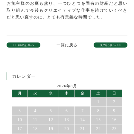
お施主様のお庭も然り、一つひとつを固有の財産だと思い
取り組んで今後もクリエイティブな仕事を続けていくべき
だと思い直すのに、とても有意義な時間でした。
一覧に戻る
<< 前の記事へ
次の記事へ >>
カレンダー
2026年8月
月
火
水
木
金
土
日
1
2
3
4
5
6
7
8
9
10
11
12
13
14
15
16
17
18
19
20
21
22
23