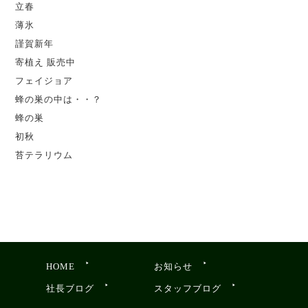
立春
薄氷
謹賀新年
寄植え 販売中
フェイジョア
蜂の巣の中は・・？
蜂の巣
初秋
苔テラリウム
HOME
お知らせ
社長ブログ
スタッフブログ