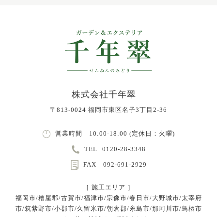
株式会社千年翠
〒813-0024 福岡市東区名子3丁目2-36
営業時間 10:00-18:00 (定休日：火曜)
TEL
0120-28-3348
FAX 092-691-2929
［ 施工エリア ］
福岡市/糟屋郡/古賀市/福津市/宗像市/春日市/大野城市/太宰府
市/筑紫野市/小郡市/久留米市/朝倉郡/糸島市/那珂川市/鳥栖市